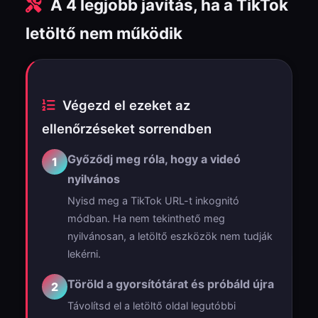
A 4 legjobb javítás, ha a TikTok
letöltő nem működik
Végezd el ezeket az
ellenőrzéseket sorrendben
Győződj meg róla, hogy a videó
1
nyilvános
Nyisd meg a TikTok URL-t inkognitó
módban. Ha nem tekinthető meg
nyilvánosan, a letöltő eszközök nem tudják
lekérni.
Töröld a gyorsítótárat és próbáld újra
2
Távolítsd el a letöltő oldal legutóbbi