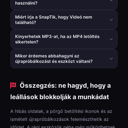
használni?
Általában igen, különösen a böngészőalapú
Miért írja a SnapTik, hogy Videó nem
eszközöket, amelyek nem igényelnek
található?
alkalmazástelepítést vagy kockázatos engedélyeket.
A videó privát/törölt/korlátozott lehet, vagy a letöltő
Kinyerhetek MP3-at, ha az MP4 letöltés
elemzője ideiglenesen nincs szinkronban.
sikertelen?
Bizonyos esetekben igen. Az MP3 útvonal tesztelése
Mikor érdemes abbahagyni az
egy stabil tartalék eszközben helyreállíthatja a
újrapróbálkozást és eszközt váltani?
munkafolyamatot.
Ha ugyanaz a nyilvános URL többszöri próbálkozás
után is sikertelen az alapvető ellenőrzések elvégzése
Összegzés: ne hagyd, hogy a
után, azonnal válts, hogy ne veszíts időt.
leállások blokkolják a munkádat
A hibás oldalak, a pörgő betöltési ikonok és az
ismételt újrapróbálkozások felemészthetik az
idődet. A régi eszközök néha még működhetnek,