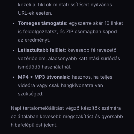
kezeli a TikTok mintafrissítéseit nyilvános
URL-ek esetén.
Tömeges támogatás:
egyszerre akár 10 linket
is feldolgozhatsz, és ZIP csomagban kapod
az eredményt.
Letisztultabb felület:
kevesebb félrevezető
vezérlőelem, alacsonyabb kattintási súrlódás
ismétlődő használatnál.
MP4 + MP3 útvonalak:
hasznos, ha teljes
videóra vagy csak hangkivonatra van
szükséged.
Napi tartalomelőállítást végző készítők számára
ez általában kevesebb megszakítást és gyorsabb
hibafelépülést jelent.