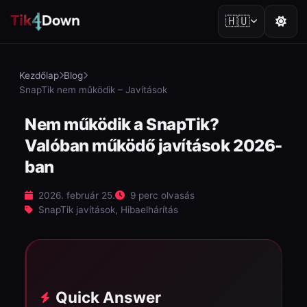
🇭🇺
Kezdőlap
Blog
SnapTik nem működik – Javítások
Nem működik a SnapTik?
Valóban működő javítások 2026-
ban
2026. február 25.
9 perc olvasás
SnapTik javítások, Hibaelhárítás
Quick Answer