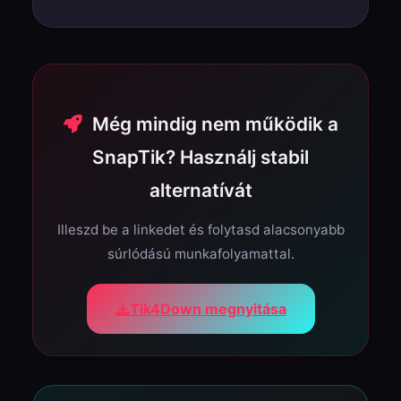
Még mindig nem működik a
SnapTik? Használj stabil
alternatívát
Illeszd be a linkedet és folytasd alacsonyabb
súrlódású munkafolyamattal.
Tik4Down megnyitása