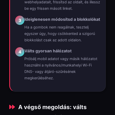
webhelyadatait, frissítsd az oldalt, és illessz
be egy frissen másolt linket.
Ideiglenesen módosítsd a blokkolókat
3
Ha a gombok nem reagálnak, tesztelj
egyszer úgy, hogy csökkented a szigorú
blokkolást csak az adott oldalon.
Válts gyorsan hálózatot
4
Próbálj mobil adatot vagy másik hálózatot
használni a nyilvános/munkahelyi Wi-Fi
DNS- vagy átjáró-szűrésének
megkerüléséhez.
A végső megoldás: válts