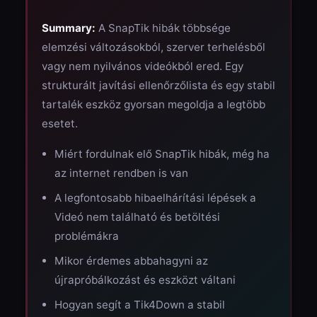
Summary:
A SnapTik hibák többsége
elemzési változásokból, szerver terhelésből
vagy nem nyilvános videókból ered. Egy
strukturált javítási ellenőrzőlista és egy stabil
tartalék eszköz gyorsan megoldja a legtöbb
esetet.
Miért fordulnak elő SnapTik hibák, még ha
az internet rendben is van
A legfontosabb hibaelhárítási lépések a
Videó nem található és betöltési
problémákra
Mikor érdemes abbahagyni az
újrapróbálkozást és eszközt váltani
Hogyan segít a Tik4Down a stabil