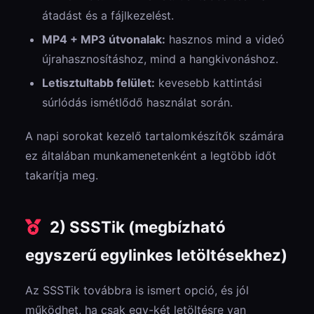
átadást és a fájlkezelést.
MP4 + MP3 útvonalak:
hasznos mind a videó
újrahasznosításhoz, mind a hangkivonáshoz.
Letisztultabb felület:
kevesebb kattintási
súrlódás ismétlődő használat során.
A napi sorokat kezelő tartalomkészítők számára
ez általában munkamenetenként a legtöbb időt
takarítja meg.
2) SSSTik (megbízható
egyszerű egylinkes letöltésekhez)
Az SSSTik továbbra is ismert opció, és jól
működhet, ha csak egy-két letöltésre van