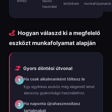
ehhez
típusú
letöltések
munkafolyamatok
használat
Hogyan válaszd ki a megfelelő
eszközt munkafolyamat alapján
Gyors döntési útvonal
Ha csak alkalmanként töltesz le
1
Egy egylinkes eszköz még elegendő lehet
alacsony gyakoriságú használathoz.
Ha naponta újrahasznosítasz
2
tartalmakat