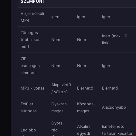
SZEMPONT
Vízjel nélküli
Igen
Igen
Igen
MP4
Tömeges
Igen (max. 10
többlinkes
Nem
Nem
link)
mód
ZIP
csomagos
Nem
Nem
Igen
kimenet
Alapszintű
MP3 kivonás
Elérhető
Elérhető
/ változó
Felületi
Gyakran
Közepes–
Alacsonyabb
súrlódás
magas
magas
Gyors,
Alkalmi
Ismételhető
Legjobb
régi
egyedi
tartalomkészítői