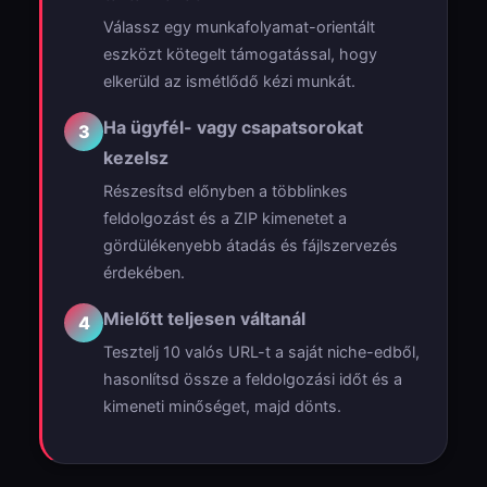
Válassz egy munkafolyamat-orientált
eszközt kötegelt támogatással, hogy
elkerüld az ismétlődő kézi munkát.
Ha ügyfél- vagy csapatsorokat
3
kezelsz
Részesítsd előnyben a többlinkes
feldolgozást és a ZIP kimenetet a
gördülékenyebb átadás és fájlszervezés
érdekében.
Mielőtt teljesen váltanál
4
Tesztelj 10 valós URL-t a saját niche-edből,
hasonlítsd össze a feldolgozási időt és a
kimeneti minőséget, majd dönts.