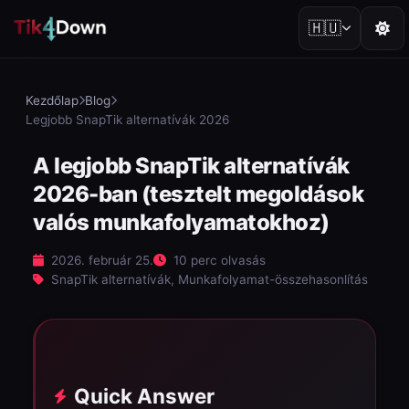
🇭🇺
Kezdőlap
Blog
Legjobb SnapTik alternatívák 2026
A legjobb SnapTik alternatívák
2026-ban (tesztelt megoldások
valós munkafolyamatokhoz)
2026. február 25.
10 perc olvasás
SnapTik alternatívák, Munkafolyamat-összehasonlítás
Quick Answer