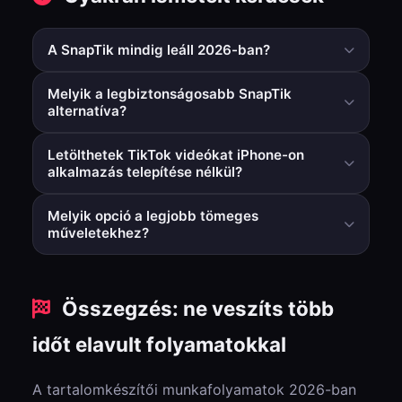
A SnapTik mindig leáll 2026-ban?
Nem mindig, de egyes felhasználók időszakos
Melyik a legbiztonságosabb SnapTik
problémákat jeleznek a forgalomtól, az elemzési
alternatíva?
frissítésektől vagy a regionális útválasztástól függően.
Általában a böngészőalapú eszközök, amelyek nem
Letölthetek TikTok videókat iPhone-on
igényelnek külön alkalmazástelepítést vagy
alkalmazás telepítése nélkül?
eszközengedélyeket, biztonságosabbak és
Igen. A böngészős munkafolyamat iOS-en és
könnyebben kezelhetők.
Melyik opció a legjobb tömeges
Androidon is működik külön letöltőalkalmazás
műveletekhez?
telepítése nélkül.
Használj egy valódi többlinkes kötegeléssel és ZIP
kimenettel rendelkező eszközt, ha rendszeresen
Összegzés: ne veszíts több
dolgozol fel videókat.
időt elavult folyamatokkal
A tartalomkészítői munkafolyamatok 2026-ban