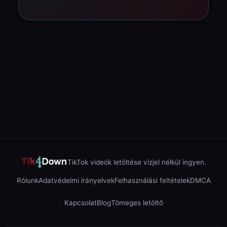
TikTok videók letöltése vízjel nélkül ingyen.
Rólunk
Adatvédelmi irányelvek
Felhasználási feltételek
DMCA
Kapcsolat
Blog
Tömeges letöltő