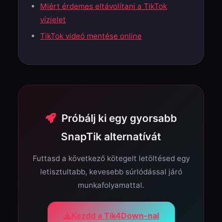
Miért érdemes eltávolítani a TikTok
vízjelet
TikTok videó mentése online
Próbálj ki egy gyorsabb
SnapTik alternatívát
Futtasd a következő kötegelt letöltésed egy
letisztultabb, kevesebb súrlódással járó
munkafolyamattal.
Kezdd a Tik4Down-nal