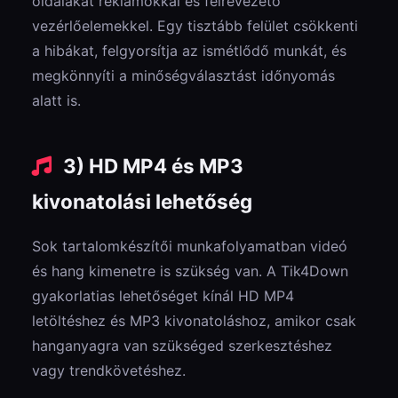
oldalakat reklámokkal és félrevezető
vezérlőelemekkel. Egy tisztább felület csökkenti
a hibákat, felgyorsítja az ismétlődő munkát, és
megkönnyíti a minőségválasztást időnyomás
alatt is.
3) HD MP4 és MP3
kivonatolási lehetőség
Sok tartalomkészítői munkafolyamatban videó
és hang kimenetre is szükség van. A Tik4Down
gyakorlatias lehetőséget kínál HD MP4
letöltéshez és MP3 kivonatoláshoz, amikor csak
hanganyagra van szükséged szerkesztéshez
vagy trendkövetéshez.