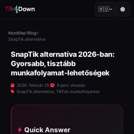
🇭🇺
Kezdőlap
Blog
SnapTik alternatíva
SnapTik alternatíva 2026-ban:
Gyorsabb, tisztább
munkafolyamat-lehetőségek
2026. február 25.
9 perc olvasás
SnapTik alternatíva, TikTok munkafolyamat
Quick Answer