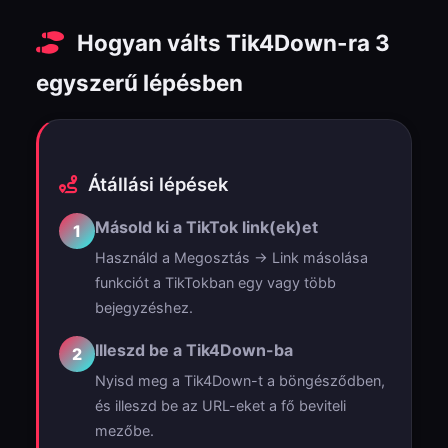
Hogyan válts Tik4Down-ra 3
egyszerű lépésben
Átállási lépések
Másold ki a TikTok link(ek)et
1
Használd a Megosztás → Link másolása
funkciót a TikTokban egy vagy több
bejegyzéshez.
Illeszd be a Tik4Down-ba
2
Nyisd meg a Tik4Down-t a böngésződben,
és illeszd be az URL-eket a fő beviteli
mezőbe.