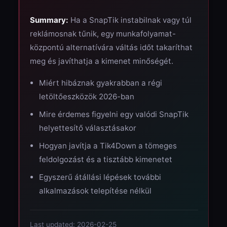
Summary:
Ha a SnapTik instabilnak vagy túl
reklámosnak tűnik, egy munkafolyamat-
központú alternatívára váltás időt takaríthat
meg és javíthatja a kimenet minőségét.
Miért hibáznak gyakrabban a régi
letöltőeszközök 2026-ban
Mire érdemes figyelni egy valódi SnapTik
helyettesítő választásakor
Hogyan javítja a Tik4Down a tömeges
feldolgozást és a tisztább kimenetet
Egyszerű átállási lépések további
alkalmazások telepítése nélkül
Last updated: 2026-02-25