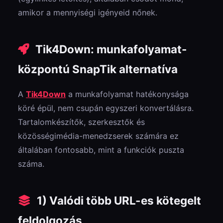
amikor a mennyiségi igényeid nőnek.
Tik4Down: munkafolyamat-
központú SnapTik alternatíva
A
Tik4Down
a munkafolyamat hatékonysága
köré épül, nem csupán egyszeri konvertálásra.
Tartalomkészítők, szerkesztők és
közösségimédia-menedzserek számára ez
általában fontosabb, mint a funkciók puszta
száma.
1) Valódi több URL-es kötegelt
feldolgozás