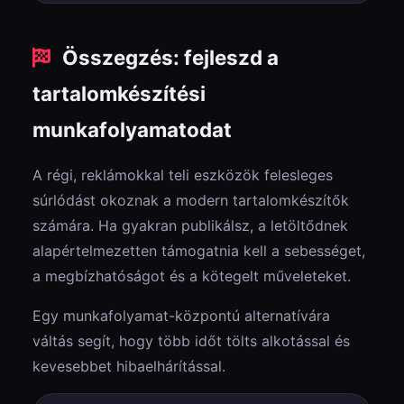
Igen. Modern mobil böngészőkben működik, külön
letöltőalkalmazás telepítése nélkül.
Összegzés: fejleszd a
tartalomkészítési
munkafolyamatodat
A régi, reklámokkal teli eszközök felesleges
súrlódást okoznak a modern tartalomkészítők
számára. Ha gyakran publikálsz, a letöltődnek
alapértelmezetten támogatnia kell a sebességet,
a megbízhatóságot és a kötegelt műveleteket.
Egy munkafolyamat-központú alternatívára
váltás segít, hogy több időt tölts alkotással és
kevesebbet hibaelhárítással.