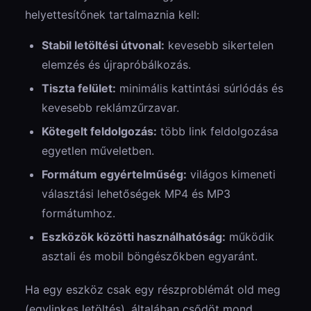
helyettesítőnek tartalmaznia kell:
Stabil letöltési útvonal:
kevesebb sikertelen
elemzés és újrapróbálkozás.
Tiszta felület:
minimális kattintási súrlódás és
kevesebb reklámzűrzavar.
Kötegelt feldolgozás:
több link feldolgozása
egyetlen műveletben.
Formátum egyértelműség:
világos kimeneti
választási lehetőségek MP4 és MP3
formátumhoz.
Eszközök közötti használhatóság:
működik
asztali és mobil böngészőkben egyaránt.
Ha egy eszköz csak egy részproblémát old meg
(egylinkes letöltés), általában csődöt mond,