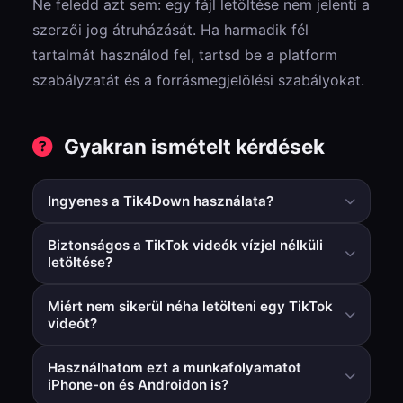
Ne feledd azt sem: egy fájl letöltése nem jelenti a
szerzői jog átruházását. Ha harmadik fél
tartalmát használod fel, tartsd be a platform
szabályzatát és a forrásmegjelölési szabályokat.
Gyakran ismételt kérdések
Ingyenes a Tik4Down használata?
Igen, az alapvető böngészős munkafolyamat ingyenes,
Biztonságos a TikTok videók vízjel nélküli
és az általános használathoz nem szükséges
letöltése?
fiókregisztráció.
A böngészőalapú eszközök általában
Miért nem sikerül néha letölteni egy TikTok
biztonságosabbak, mint a véletlenszerű APK-
videót?
telepítések, mivel nem igényelnek alkalmazásszintű
A privát vagy eltávolított videókat nem lehet lekérni.
eszközengedélyeket.
Használhatom ezt a munkafolyamatot
Nyilvános videók esetén frissítés után próbáld újra, ha
iPhone-on és Androidon is?
átmeneti elemzési hiba lép fel.