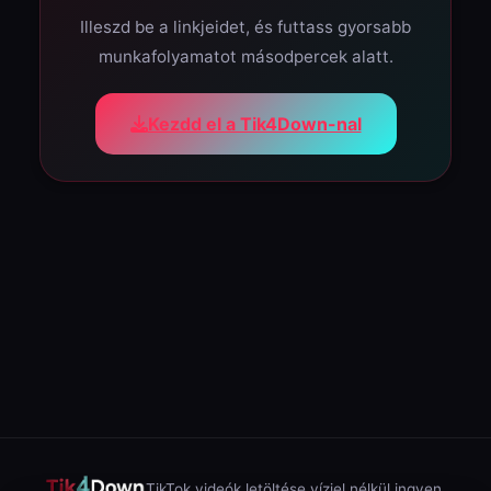
Illeszd be a linkjeidet, és futtass gyorsabb
munkafolyamatot másodpercek alatt.
Kezdd el a Tik4Down-nal
TikTok videók letöltése vízjel nélkül ingyen.