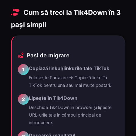
Cum să treci la Tik4Down în 3
pași simpli
Pași de migrare
Copiază linkul/linkurile tale TikTok
1
Folosește Partajare → Copiază linkul în
TikTok pentru una sau mai multe postări.
Lipește în Tik4Down
2
Deschide Tik4Down în browser și lipește
URL-urile tale în câmpul principal de
introducere.
Descarcă rezultatul