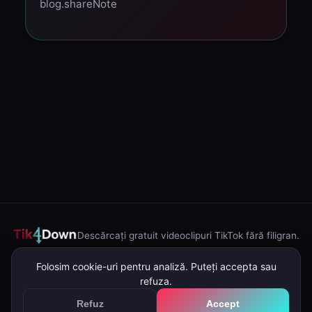
blog.shareNote
Descărcați gratuit videoclipuri TikTok fără filigran.
Despre noi
Politica de confidențialitate
Termeni și condiții
DMCA
Folosim cookie-uri pentru analiză. Puteți accepta sau
refuza.
Contact
Blog
Descărcare în masă
Refuz
Accept