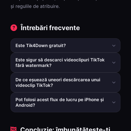
și regulile de atribuire.
Întrebări frecvente
Este Tik4Down gratuit?
Da, fluxul de lucru de bază în browser este gratuit și nu
Este sigur să descarci videoclipuri TikTok
necesită înregistrarea unui cont pentru utilizare
fără watermark?
standard.
Instrumentele bazate pe browser sunt în general mai
De ce eșuează uneori descărcarea unui
sigure decât instalările de APK-uri aleatorii, deoarece nu
videoclip TikTok?
necesită permisiuni la nivel de aplicație pe dispozitiv.
Videoclipurile private sau șterse nu pot fi preluate.
Pot folosi acest flux de lucru pe iPhone și
Pentru videoclipuri publice, reîncearcă după
Android?
reîmprospătare dacă apare o problemă temporară de
Da. Funcționează în browserele mobile moderne fără a
parsare.
instala aplicații separate de descărcare.
Concluzie: îmbunătățește-ți