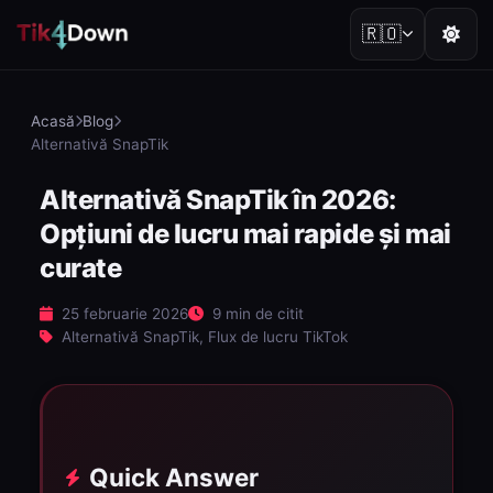
🇷🇴
Acasă
Blog
Alternativă SnapTik
Alternativă SnapTik în 2026:
Opțiuni de lucru mai rapide și mai
curate
25 februarie 2026
9 min de citit
Alternativă SnapTik, Flux de lucru TikTok
Quick Answer