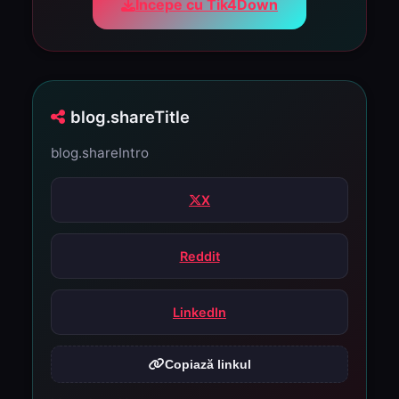
Începe cu Tik4Down
blog.shareTitle
blog.shareIntro
X
Reddit
LinkedIn
Copiază linkul