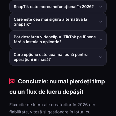
SnapTik este mereu nefuncțional în 2026?
Nu mereu, dar unii utilizatori raportează probleme
Care este cea mai sigură alternativă la
intermitente în funcție de trafic, actualizările de parsare
SnapTik?
sau rutarea regională.
În general, instrumentele bazate pe browser care nu
Pot descărca videoclipuri TikTok pe iPhone
necesită instalări suplimentare de aplicații sau
fără a instala o aplicație?
permisiuni ale dispozitivului sunt mai sigure și mai ușor
Da. Un flux de lucru în browser poate funcționa pe iOS
de gestionat.
Care opțiune este cea mai bună pentru
și Android fără a instala aplicații separate de
operațiuni în masă?
descărcare.
Utilizați un instrument cu procesare reală a mai multor
link-uri și ieșire ZIP dacă procesați videoclipuri în mod
Concluzie: nu mai pierdeți timp
regulat.
cu un flux de lucru depășit
Fluxurile de lucru ale creatorilor în 2026 cer
fiabilitate, viteză și gestionare în loturi cu