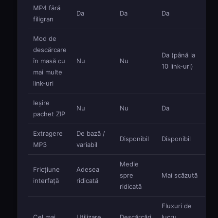
MP4 fără
Da
Da
Da
filigran
Mod de
descărcare
Da (până la
în masă cu
Nu
Nu
10 link-uri)
mai multe
link-uri
Ieșire
Nu
Nu
Da
pachet ZIP
Extragere
De bază /
Disponibil
Disponibil
MP3
variabil
Medie
Fricțiune
Adesea
spre
Mai scăzută
interfață
ridicată
ridicată
Fluxuri de
Cel mai
Utilizare
Descărcări
lucru