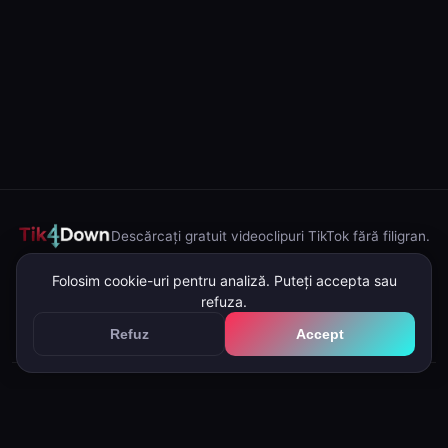
Descărcați gratuit videoclipuri TikTok fără filigran.
Despre noi
Politica de confidențialitate
Termeni și condiții
DMCA
Folosim cookie-uri pentru analiză. Puteți accepta sau
refuza.
Contact
Blog
Descărcare în masă
Refuz
Accept
©2026 Tik4Down - Toate drepturile rezervate.
Tik4Down nu este afiliat cu TikTok.