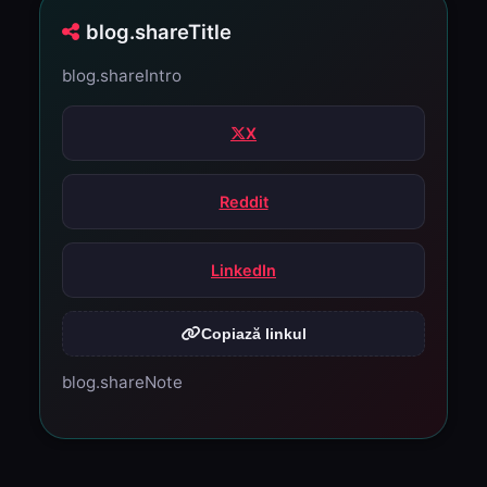
blog.shareTitle
blog.shareIntro
X
Reddit
LinkedIn
Copiază linkul
blog.shareNote