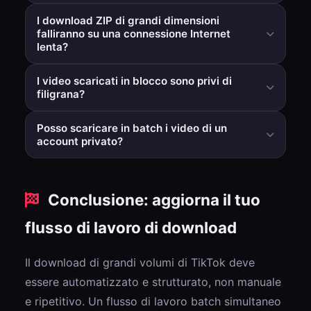
No. Il flusso di lavoro batch modifica l'efficienza
I download ZIP di grandi dimensioni
dell'elaborazione, non la strategia di qualità target per
falliranno su una connessione Internet
gli output preparati.
lenta?
Gli archivi molto grandi dipendono dalla stabilità della
I video scaricati in blocco sono privi di
connessione locale. Lotti più piccoli possono migliorare
filigrana?
l'affidabilità del completamento.
SÌ. L'elaborazione in blocco applica lo stesso percorso
Posso scaricare in batch i video di un
di rimozione della filigrana dei flussi di download
account privato?
standard.
No. È possibile elaborare solo i video disponibili
pubblicamente.
Conclusione: aggiorna il tuo
flusso di lavoro di download
Il download di grandi volumi di TikTok deve
essere automatizzato e strutturato, non manuale
e ripetitivo. Un flusso di lavoro batch simultaneo