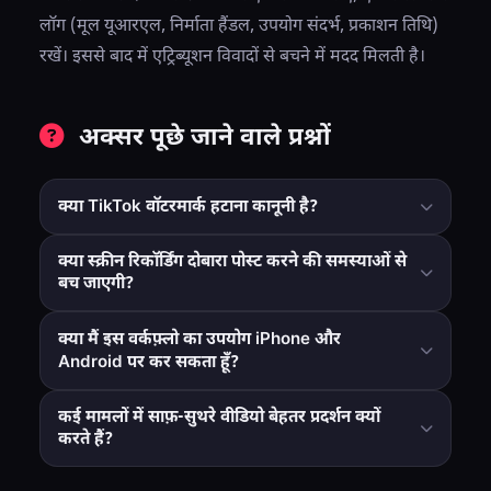
लॉग (मूल यूआरएल, निर्माता हैंडल, उपयोग संदर्भ, प्रकाशन तिथि)
रखें। इससे बाद में एट्रिब्यूशन विवादों से बचने में मदद मिलती है।
अक्सर पूछे जाने वाले प्रश्नों
क्या TikTok वॉटरमार्क हटाना कानूनी है?
आपकी अपनी सामग्री और व्यक्तिगत वर्कफ़्लो उपयोग के लिए, यह आम
क्या स्क्रीन रिकॉर्डिंग दोबारा पोस्ट करने की समस्याओं से
तौर पर सीधा है। तृतीय-पक्ष सामग्री के लिए, हमेशा कॉपीराइट और
बच जाएगी?
प्लेटफ़ॉर्म नियमों का पालन करें।
यह कुछ ओवरले छिपा सकता है, लेकिन अक्सर गुणवत्ता कम कर देता है
क्या मैं इस वर्कफ़्लो का उपयोग iPhone और
और मैन्युअल संपादन कार्य जोड़ता है। डायरेक्ट फ़ाइल वर्कफ़्लो आमतौर
Android पर कर सकता हूँ?
पर साफ़ होते हैं।
हाँ। ब्राउज़र-आधारित टूल अतिरिक्त ऐप्स इंस्टॉल किए बिना आधुनिक
कई मामलों में साफ़-सुथरे वीडियो बेहतर प्रदर्शन क्यों
मोबाइल और डेस्कटॉप डिवाइसों पर काम करते हैं।
करते हैं?
वे दृश्य व्याकुलता को कम करते हैं, प्लेटफ़ॉर्म-मूल दिखते हैं, और आपके