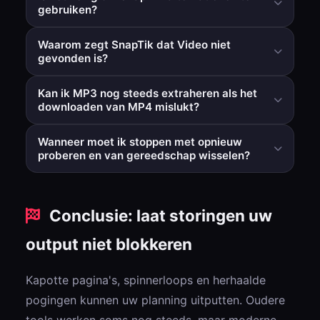
gebruiken?
Over het algemeen wel, vooral browsergebaseerde
Waarom zegt SnapTik dat Video niet
tools waarvoor geen app-installaties of risicovolle
gevonden is?
machtigingen vereist zijn.
De video is mogelijk privé/verwijderd/beperkt, of de
Kan ik MP3 nog steeds extraheren als het
parser van de downloader is mogelijk tijdelijk niet
downloaden van MP4 mislukt?
gesynchroniseerd.
In sommige gevallen wel. Het testen van de MP3-route
Wanneer moet ik stoppen met opnieuw
in een stabiele fallback-tool kan de workflow herstellen.
proberen en van gereedschap wisselen?
Als dezelfde openbare URL meerdere keren mislukt na
basiscontroles, schakel dan onmiddellijk over om
Conclusie: laat storingen uw
tijdverlies te voorkomen.
output niet blokkeren
Kapotte pagina's, spinnerloops en herhaalde
pogingen kunnen uw planning uitputten. Oudere