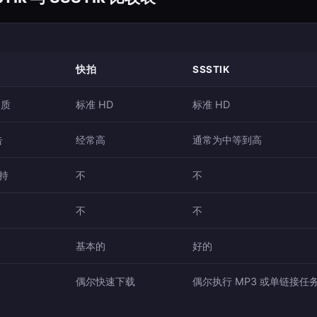
快拍
SSSTIK
品质
标准 HD
标准 HD
告
经常高
通常为中等到高
支持
不
不
不
不
基本的
好的
偶尔快速下载
偶尔执行 MP3 或单链接任