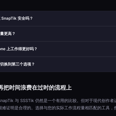
或 SnapTik 安全吗？
作，但要避免来自广告网络的虚假应用程序/更新提示。仅浏览器的工作
量更高？
以产生良好的输出，但在重负载下一致性可能会有所不同。使用您自己的 
Phone 上工作得更好吗？
的指导，但现代 Safari 工作流程使基于浏览器的下载在各种工具中变得实用
切换到第三个选项？
需要批量支持或因广告摩擦而浪费时间，那么切换通常会很快获得回报。
再把时间浪费在过时的流程上
apTik 与 SSSTik 仍然是一个有用的比较。但对于现代创
很难证明是合理的。选择与您的实际工作流程量相匹配的工具，
。