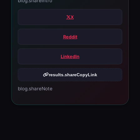
blog.shareIntro
X
Reddit
LinkedIn
results.shareCopyLink
blog.shareNote