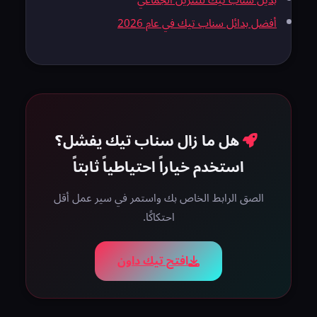
بديل سناب تيك للتنزيل الجماعي
أفضل بدائل سناب تيك في عام 2026
هل ما زال سناب تيك يفشل؟
استخدم خياراً احتياطياً ثابتاً
الصق الرابط الخاص بك واستمر في سير عمل أقل
احتكاكًا.
افتح تيك داون