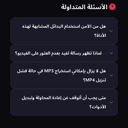
الأسئلة المتداولة
هل من الآمن استخدام البدائل المشابهة لهذه
الأداة؟
بشكل عام، نعم، وخاصة الأدوات المستندة إلى المتصفح والتي لا
لماذا تظهر رسالة تفيد بعدم العثور على الفيديو؟
تتطلب تثبيتات للتطبيق أو أذونات محفوفة بالمخاطر.
قد يكون الفيديو خاصًا/محذوفًا/مقيدًا، أو قد يكون محلل التنزيل غير
هل لا يزال بإمكاني استخراج MP3 في حالة فشل
متزامن مؤقتًا.
تنزيل MP4؟
في بعض الحالات نعم. يمكن أن يؤدي اختبار مسار MP3 في أداة
متى يجب أن أتوقف عن إعادة المحاولة وتبديل
احتياطية مستقرة إلى استعادة سير العمل.
الأدوات؟
إذا فشل الرابط العام نفسه عدة مرات بعد الفحوصات الأساسية،
فانتقل مباشرة إلى خيار آخر حتى لا تضيع وقتك.