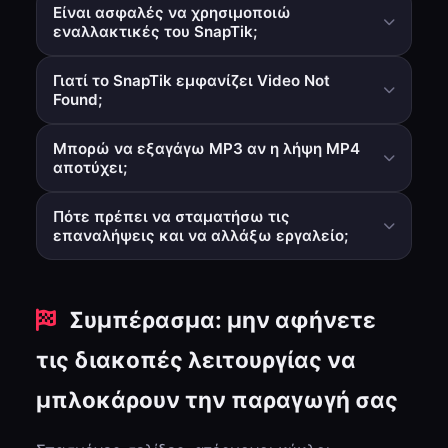
Είναι ασφαλές να χρησιμοποιώ
εναλλακτικές του SnapTik;
Γενικά ναι, ιδιαίτερα εργαλεία μέσω προγράμματος
Γιατί το SnapTik εμφανίζει Video Not
περιήγησης που δεν απαιτούν εγκατάσταση
Found;
εφαρμογών ή επικίνδυνες άδειες.
Το βίντεο μπορεί να είναι ιδιωτικό/διαγραμμένο/
Μπορώ να εξαγάγω MP3 αν η λήψη MP4
περιορισμένο ή ο αναλυτής του εργαλείου λήψης
αποτύχει;
μπορεί να είναι προσωρινά εκτός συγχρονισμού.
Σε ορισμένες περιπτώσεις ναι. Η δοκιμή της
Πότε πρέπει να σταματήσω τις
διαδρομής MP3 σε ένα σταθερό εναλλακτικό
επαναλήψεις και να αλλάξω εργαλείο;
εργαλείο μπορεί να αποκαταστήσει τη ροή εργασίας.
Αν το ίδιο δημόσιο URL αποτυγχάνει πολλές φορές
μετά από βασικούς ελέγχους, αλλάξτε αμέσως για να
Συμπέρασμα: μην αφήνετε
αποφύγετε χαμένο χρόνο.
τις διακοπές λειτουργίας να
μπλοκάρουν την παραγωγή σας