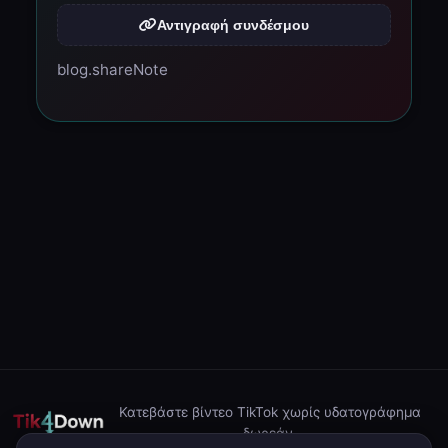
Αντιγραφή συνδέσμου
blog.shareNote
Κατεβάστε βίντεο TikTok χωρίς υδατογράφημα
δωρεάν.