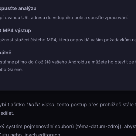
spusťte analýzu
pírovanou URL adresu do vstupního pole a spusťte zpracování.
D MP4 výstup
žnost stažení čistého MP4, která odpovídá vašim požadavkům na 
kálně
stáhne přímo do úložiště vašeho Androidu a můžete ho otevřít ze
bo Galerie.
bí tlačítko
Uložit video
, tento postup přes prohlížeč stále
sdílet.
ký systém pojmenování souborů (téma-datum-zdroj), abyst
Cutu nebo jiných editorech.