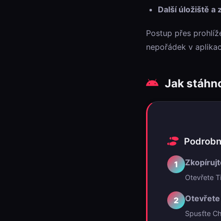
Další úložiště a 
Postup přes prohlíž
nepořádek v aplikac
Jak stáhno
Podrobný
Zkopíruj
1
Otevřete T
Otevřete
2
Spusťte Ch