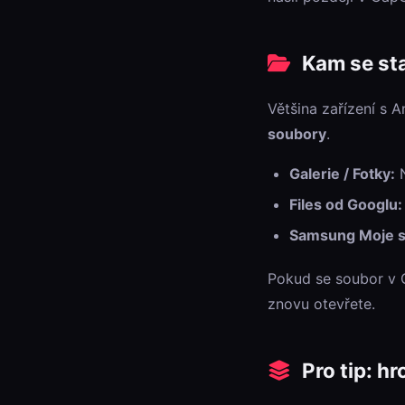
Kam se sta
Většina zařízení s 
soubory
.
Galerie / Fotky:
N
Files od Googlu:
Samsung Moje s
Pokud se soubor v G
znovu otevřete.
Pro tip: h