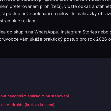
ném preferovaném prohlížeči), vložte odkaz a stáhně
tější postup než spoléhání na nekvalitní nahrávky obr
 stran plné reklam.
idea do skupin na WhatsAppu, Instagram Stories nebo s
o průvodce vám ukáže praktický postup pro rok 2026 
nout náhodným aplikacím na stahování
 na Androidu (krok za krokem)