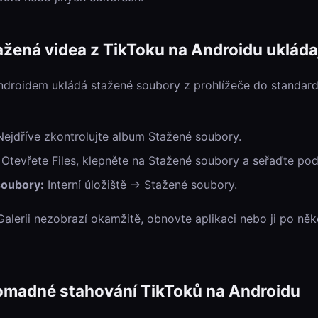
žená videa z TikToku na Androidu ukláda
Androidem ukládá stažené soubory z prohlížeče do standar
ejdříve zkontrolujte album Stažené soubory.
Otevřete Files, klepněte na Stažené soubory a seřaďte podl
oubory:
Interní úložiště → Stažené soubory.
alerii nezobrazí okamžitě, obnovte aplikaci nebo ji po ně
romadné stahování TikToků na Androidu