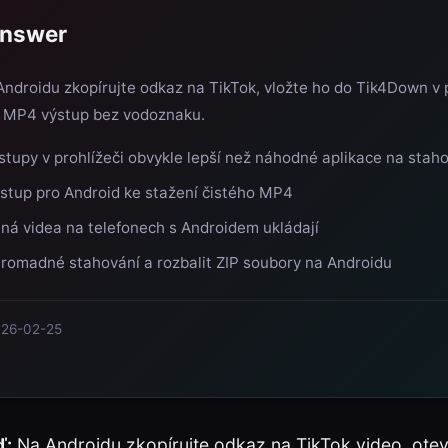
Answer
ndroidu zkopírujte odkaz na TikTok, vložte ho do Tik4Down v p
D MP4 výstup bez vodoznaku.
stupy v prohlížeči obvykle lepší než náhodné aplikace na stah
stup pro Android ke stažení čistého MP4
ná videa na telefonech s Androidem ukládají
hromadné stahování a rozbalit ZIP soubory na Androidu
026-02-25
ď:
Na Androidu zkopírujte odkaz na TikTok video, ote