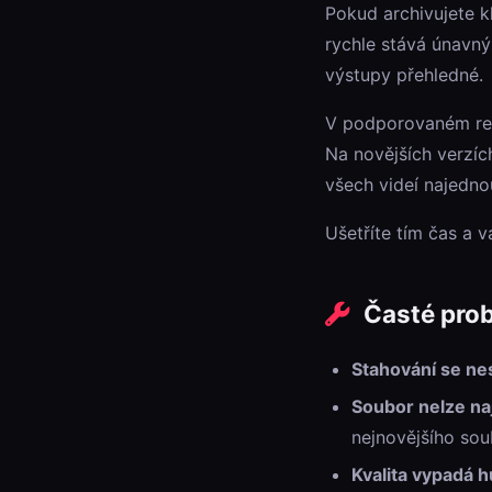
Pokud archivujete k
rychle stává únavn
výstupy přehledné.
V podporovaném rež
Na novějších verzíc
všech videí najedno
Ušetříte tím čas a 
Časté prob
Stahování se ne
Soubor nelze naj
nejnovějšího sou
Kvalita vypadá h