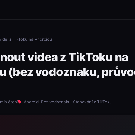
videí z TikToku na Androidu
nout videa z TikToku na
u (bez vodoznaku, prův
min čtení
Android, Bez vodoznaku, Stahování z TikToku