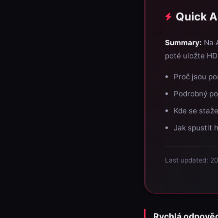
Quick 
Summary:
Na A
poté uložte H
Proč jsou po
Podrobný po
Kde se staže
Jak spustit 
Last updated: 2
Rychlá odpově