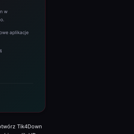
wn w
o.
owe aplikacje
4
, otwórz Tik4Down