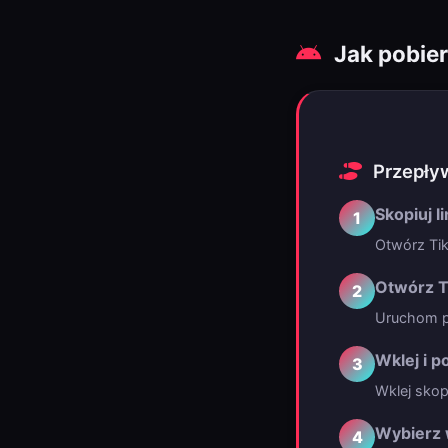
Jak pobier
Przepływ
Skopiuj l
1
Otwórz TikT
Otwórz T
2
Uruchom pr
Wklej i p
3
Wklej skop
Wybierz 
4