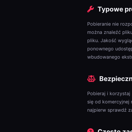
Typowe pro
Pobieranie nie rozp
można znaleźć pliku
pliku. Jakość wyglą
ponownego udostępni
wbudowanego ekstr
Bezpieczn
Pobieraj i korzysta
się od komercyjnej 
najpierw sprawdź za
Często za