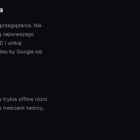
a
przeglądarce. Nie
ug najnowszego
 i unikaj
iles by Google lub
trybie offline różni
b treściami twórcy,