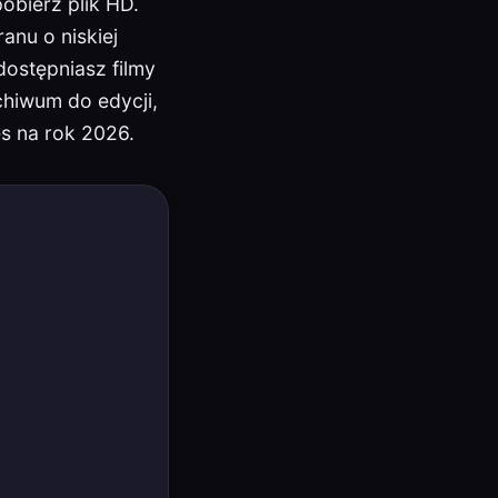
obierz plik HD.
anu o niskiej
dostępniasz filmy
chiwum do edycji,
s na rok 2026.