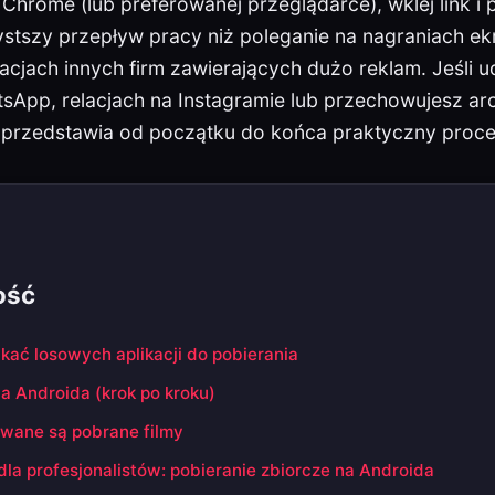
Chrome (lub preferowanej przeglądarce), wklej link i p
stszy przepływ pracy niż poleganie na nagraniach ekr
kacjach innych firm zawierających dużo reklam. Jeśli u
App, relacjach na Instagramie lub przechowujesz ar
 przedstawia od początku do końca praktyczny proce
ość
kać losowych aplikacji do pobierania
a Androida (krok po kroku)
ywane są pobrane filmy
a profesjonalistów: pobieranie zbiorcze na Androida