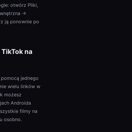
le: otwórz Pliki,
wewnętrzna →
órz ją ponownie po
 TikTok na
 za pomocą jednego
nie wielu linków w
nk możesz
jach Androida
szystkie filmy na
pu osobno.