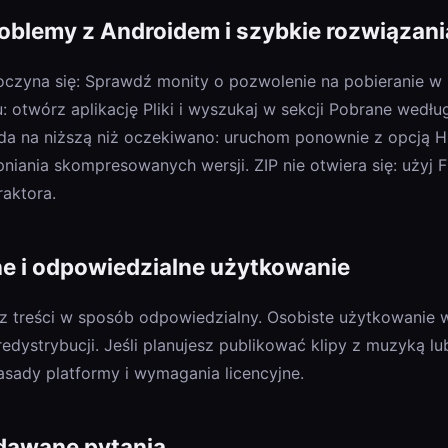
blemy z Androidem i szybkie rozwiązani
oczyna się: Sprawdź monity o pozwolenie na pobieranie w 
: otwórz aplikację Pliki i wyszukaj w sekcji Pobrane wedł
da na niższą niż oczekiwano: uruchom ponownie z opcją HD
ania skompresowanych wersji. ZIP nie otwiera się: użyj F
aktora.
e i odpowiedzialne użytkowanie
j z treści w sposób odpowiedzialny. Osobiste użytkowanie w 
redystrybucji. Jeśli planujesz publikować klipy z muzyką lu
sady platformy i wymagania licencyjne.
dawane pytania