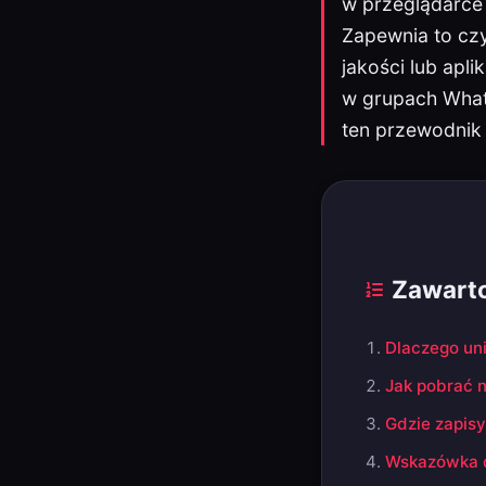
w przeglądarce 
Zapewnia to czy
jakości lub apli
w grupach Whats
ten przewodnik
Zawart
Dlaczego uni
Jak pobrać n
Gdzie zapis
Wskazówka dl