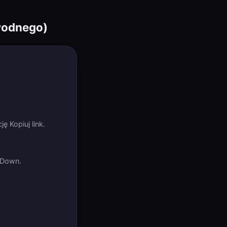
 wodnego)
ę Kopiuj link.
4Down.