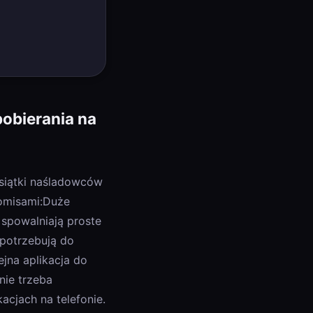
pobierania na
esiątki naśladowców
promisami:Duże
spowalniają proste
 potrzebują do
jna aplikacja do
nie trzeba
cjach na telefonie.