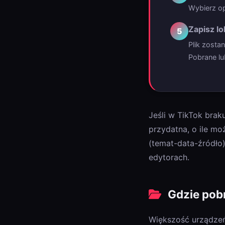
Wybierz op
Zapisz lo
5
Plik zosta
Pobrane lub
Jeśli w TikTok brak
przydatna, o ile mo
(temat-data-źródło)
edytorach.
Gdzie pobr
Większość urządzeń