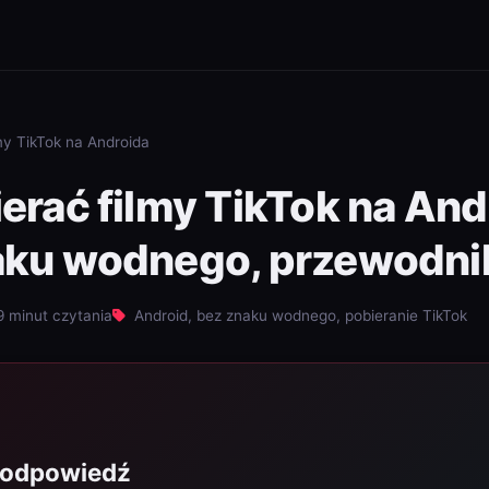
my TikTok na Androida
erać filmy TikTok na And
aku wodnego, przewodni
 minut czytania
Android, bez znaku wodnego, pobieranie TikTok
 odpowiedź