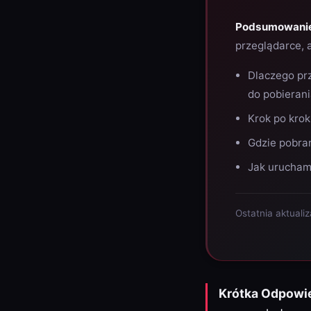
Podsumowani
przeglądarce,
Dlaczego prz
do pobieran
Krok po krok
Gdzie pobran
Jak uruchami
Ostatnia aktuali
Krótka Odpowi