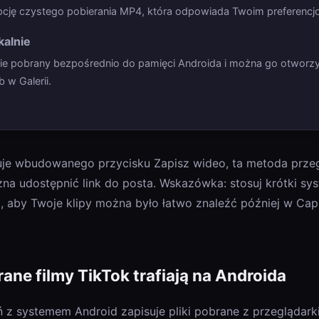
cję czystego pobierania MP4, która odpowiada Twoim preferencjo
kalnie
nie pobrany bezpośrednio do pamięci Androida i można go otworzy
 w Galerii.
uje wbudowanego przycisku Zapisz wideo, ta metoda przegl
żna udostępnić link do posta. Wskazówka: stosuj krótki s
, aby Twoje klipy można było łatwo znaleźć później w Cap
ane filmy TikTok trafiają na Androida
 z systemem Android zapisuje pliki pobrane z przeglądar