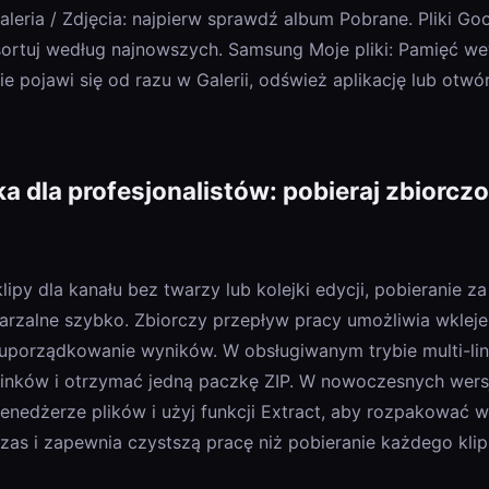
leria / Zdjęcia: najpierw sprawdź album Pobrane. Pliki Goog
posortuj według najnowszych. Samsung Moje pliki: Pamięć 
nie pojawi się od razu w Galerii, odśwież aplikację lub otw
dla profesjonalistów: pobieraj zbiorczo
 klipy dla kanału bez twarzy lub kolejki edycji, pobieranie
tarzalne szybko. Zbiorczy przepływ pracy umożliwia wkleje
 uporządkowanie wyników. W obsługiwanym trybie multi-li
linków i otrzymać jedną paczkę ZIP. W nowoczesnych wers
enedżerze plików i użyj funkcji Extract, aby rozpakować w
zas i zapewnia czystszą pracę niż pobieranie każdego kli