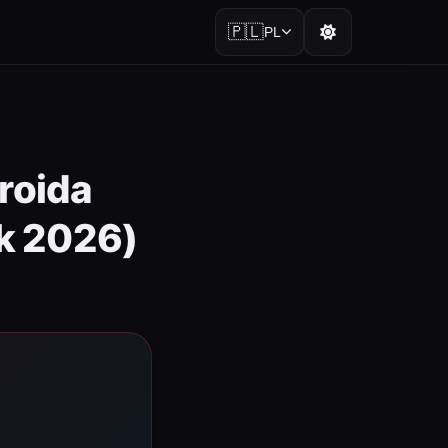
🇵🇱
PL
roida
k 2026)