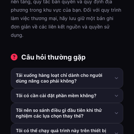
nền tảng, quy tắc bản quyền và quy định địa
phương trong khu vực của bạn. Đối với quy trình
làm việc thương mại, hãy lưu giữ một bản ghi
đơn giản về các liên kết nguồn và quyền sử
dụng.
Câu hỏi thường gặp
Tải xuống hàng loạt chỉ dành cho người
dùng nâng cao phải không?
Không. Ngay cả người dùng thông thường cũng được
Tôi có cần cài đặt phần mềm không?
hưởng lợi khi họ cần xử lý nhiều liên kết trong một
phiên.
Không. Quy trình công việc cốt lõi chạy trong trình
Tôi nên so sánh điều gì đầu tiên khi thử
duyệt mà không cần cài đặt các công cụ trên máy tính
nghiệm các lựa chọn thay thế?
để bàn.
Bắt đầu với thời gian hoàn thành mỗi đợt, số lần thử lại
Tôi có thể chạy quá trình này trên thiết bị
và tính nhất quán đầu ra.