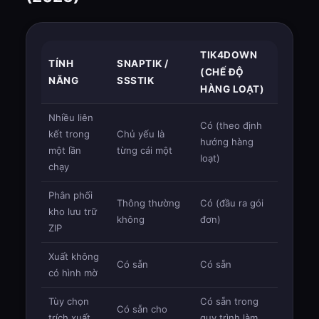
TIK4DOWN
TÍNH
SNAPTIK /
(CHẾ ĐỘ
NĂNG
SSSTIK
HÀNG LOẠT)
Nhiều liên
Có (theo định
kết trong
Chủ yếu là
hướng hàng
một lần
từng cái một
loạt)
chạy
Phân phối
Thông thường
Có (đầu ra gói
kho lưu trữ
không
đơn)
ZIP
Xuất không
Có sẵn
Có sẵn
có hình mờ
Tùy chọn
Có sẵn trong
Có sẵn cho
trích xuất
quy trình làm