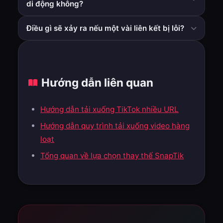
di động không?
Có, nhưng đối với các nhóm lớn hơn, nhiều nhóm thích
Điều gì sẽ xảy ra nếu một vài liên kết bị lỗi?
máy tính để bàn hơn để quản lý liên kết dễ dàng hơn.
Chỉ thử lại các mục không thành công. Bạn thường
không cần phải chạy lại toàn bộ lô.
Hướng dẫn liên quan
Hướng dẫn tải xuống TikTok nhiều URL
Hướng dẫn quy trình tải xuống video hàng
loạt
Tổng quan về lựa chọn thay thế SnapTik