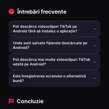
Întrebări frecvente
Pot descărca videoclipuri TikTok pe
Android fără să instalez o aplicație?
Da. Un flux de lucru bazat pe browser îți permite să
Unde sunt salvate fișierele descărcate pe
lipești un link TikTok și să descarci direct, fără a adăuga
Android?
o altă aplicație.
De obicei în folderul Descărcări, apoi vizibile în Galerie
Pot descărca mai multe videoclipuri TikTok
sau Fotografii, în funcție de dispozitiv.
odată pe Android?
Da, în modurile multi-link acceptate poți procesa mai
Este înregistrarea ecranului o alternativă
multe linkuri și primi un fișier ZIP.
bună?
Funcționează în unele cazuri, dar de obicei reduce
calitatea și adaugă pași manuali suplimentari
Concluzie
comparativ cu descărcarea directă a fișierului.