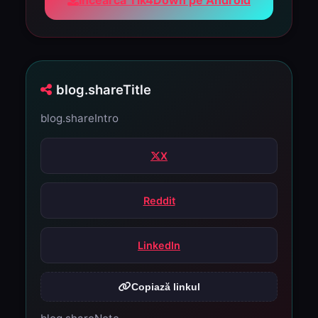
Încearcă Tik4Down pe Android
blog.shareTitle
blog.shareIntro
X
Reddit
LinkedIn
Copiază linkul