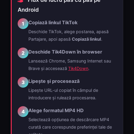
Android
Copiază linkul TikTok
1
Deschide TikTok, alege postarea, apasă
Partajare, apoi apasă
Copiază linkul
.
Deschide Tik4Down în browser
2
Lansează Chrome, Samsung Internet sau
Brave și accesează
Tik4Down
.
Lipește și procesează
3
Lipește URL-ul copiat în câmpul de
introducere și rulează procesarea.
Alege formatul MP4 HD
4
Selectează opțiunea de descărcare MP4
curată care corespunde preferinței tale de