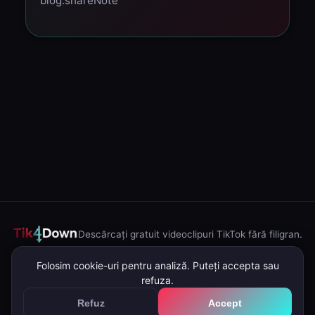
blog.shareNote
Descărcați gratuit videoclipuri TikTok fără filigran.
Despre noi
Politica de confidențialitate
Termeni și condiții
DMCA
Folosim cookie-uri pentru analiză. Puteți accepta sau
refuza.
Contact
Blog
Descărcare în masă
Refuz
Accept