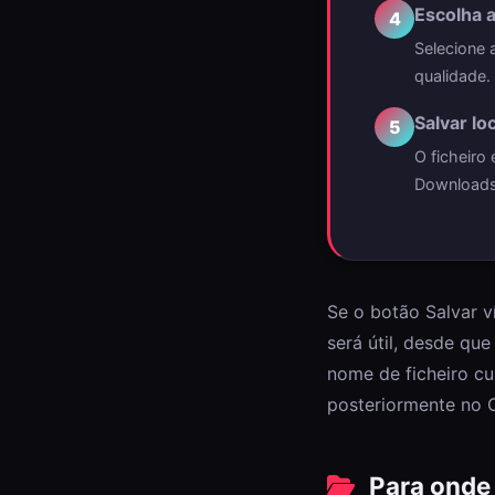
Escolha 
4
Selecione 
qualidade.
Salvar l
5
O ficheiro
Downloads 
Se o botão Salvar v
será útil, desde qu
nome de ficheiro cu
posteriormente no 
Para onde 