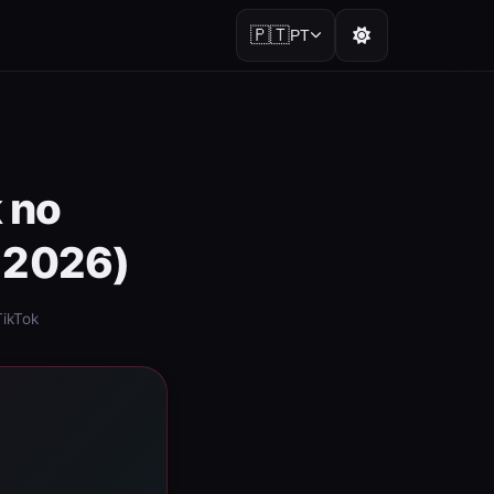
🇵🇹
PT
 no
a 2026)
ikTok