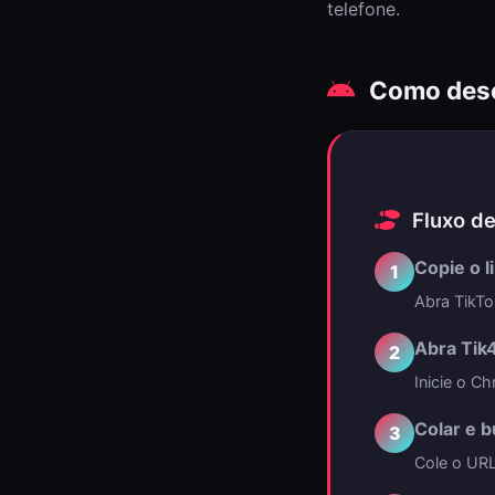
telefone.
Como desca
Fluxo de
Copie o l
1
Abra TikTo
Abra Tik
2
Inicie o C
Colar e 
3
Cole o URL