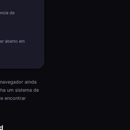
ncia de
ser aberto em
 navegador ainda
nha um sistema de
de encontrar
d