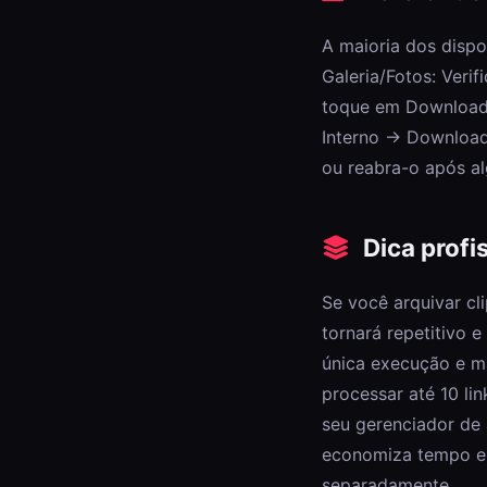
A maioria dos disp
Galeria/Fotos: Veri
toque em Downloads
Interno → Downloads
ou reabra-o após a
Dica profi
Se você arquivar cl
tornará repetitivo 
única execução e m
processar até 10 li
seu gerenciador de 
economiza tempo e 
separadamente.