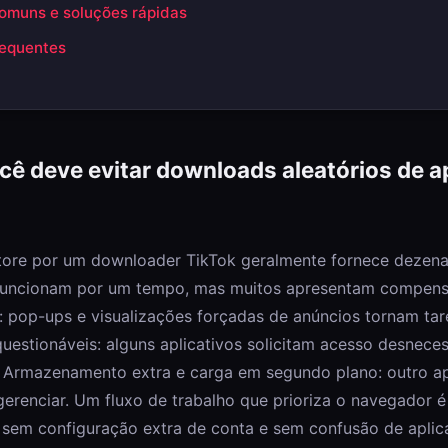
omuns e soluções rápidas
requentes
cê deve evitar downloads aleatórios de ap
tore por um downloader TikTok geralmente fornece dezenas
 funcionam por um tempo, mas muitos apresentam compen
 pop-ups e visualizações forçadas de anúncios tornam tar
questionáveis: alguns aplicativos solicitam acesso desnece
 Armazenamento extra e carga em segundo plano: outro ap
e gerenciar. Um fluxo de trabalho que prioriza o navegador 
 sem configuração extra de conta e sem confusão de aplic