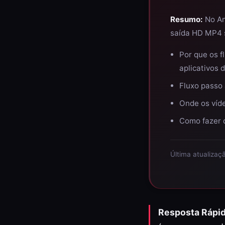
Resumo:
No An
saída HD MP4 
Por que os 
aplicativos 
Fluxo passo
Onde os víd
Como fazer 
Última atualiza
Resposta Rápid