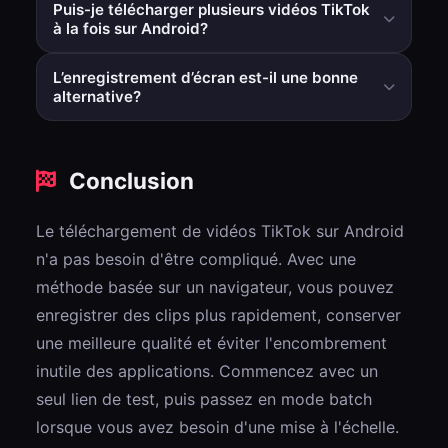
Puis-je télécharger plusieurs vidéos TikTok
visible dans Galerie ou Photos selon votre appareil.
à la fois sur Android?
Oui, dans les modes multi-liens pris en charge, vous
L’enregistrement d’écran est-il une bonne
pouvez traiter plusieurs liens et recevoir un fichier ZIP.
alternative?
Cela fonctionne dans certains cas, mais réduit
généralement la qualité et ajoute des étapes manuelles
Conclusion
supplémentaires par rapport au téléchargement direct
de fichiers.
Le téléchargement de vidéos TikTok sur Android
n'a pas besoin d'être compliqué. Avec une
méthode basée sur un navigateur, vous pouvez
enregistrer des clips plus rapidement, conserver
une meilleure qualité et éviter l'encombrement
inutile des applications. Commencez avec un
seul lien de test, puis passez en mode batch
lorsque vous avez besoin d'une mise à l'échelle.