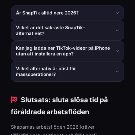
Är SnapTik alltid nere 2026?
Inte alltid, men vissa användare rapporterar
Vilket är det säkraste SnapTik-
intermittenta problem beroende på trafik,
alternativet?
tolkningsuppdateringar eller regional routing.
Generellt sett är webbläsarbaserade verktyg som inte
Kan jag ladda ner TikTok-videor på iPhone
kräver extra appinstallationer eller enhetsbehörigheter
utan att installera en app?
säkrare och lättare att hantera.
Ja. Ett webbläsararbetsflöde fungerar på både iOS och
Vilket alternativ är bäst för
Android utan att installera separata nedladdningsappar.
massoperationer?
Använd ett verktyg med äkta multi-länk-batchning och
ZIP-utdata om du bearbetar videor regelbundet.
Slutsats: sluta slösa tid på
föråldrade arbetsflöden
Skaparnas arbetsflöden 2026 kräver