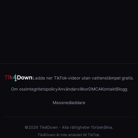
Ladda ner TikTok-videor utan vattenstämpel gratis.
Om oss
Integritetspolicy
Användarvillkor
DMCA
Kontakt
Blogg
Massnedladdare
©2026 Tik4Down - Alla rättigheter förbehållna.
Tik4Down är inte anslutet till TikTok.