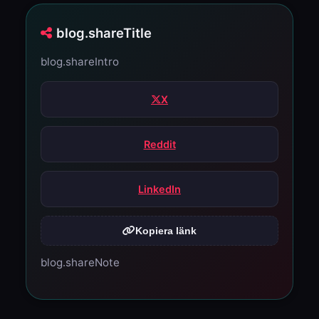
blog.shareTitle
blog.shareIntro
X
Reddit
LinkedIn
Kopiera länk
blog.shareNote