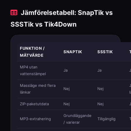
Jämförelsetabell: SnapTik vs
SSSTik vs Tik4Down
FUNKTION /
SNAPTIK
SSSTIK
MÄTVÄRDE
MP4 utan
Ja
Ja
vattenstämpel
Massläge med flera
J
Nej
Nej
länkar
l
ZIP-paketutdata
Nej
Nej
Grundläggande
MP3-extrahering
Tillgänglig
T
/ varierar