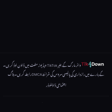
واٹر مارک کے بغیر TikTok ویڈیوز مفت میں ڈاؤن لوڈ کریں۔
کے بارے میں
رازداری کی پالیسی
سروس کی شرائط
DMCA
رابطہ کریں۔
بلاگ
اجتماعی ڈاؤنلوڈر
©2026 Tik4Down - جملہ حقوق محفوظ ہیں۔
Tik4Down TikTok کے ساتھ وابستہ نہیں ہے۔