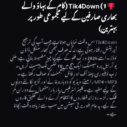
1) Tik4Down (کام کے بہاؤ والے
بھاری صارفین کے لیے مجموعی طور پر
بہترین)
Tik4Down اس وقت نمایاں ہوتا ہے جب آپ کی ترجیح
آپریشنل رفتار ہوتی ہے، نہ کہ صرف کبھی کبھار سنگل ڈاؤن
لوڈز۔اسے 2026 ورک فلو کے لیے کیا چیز مضبوط بناتی ہے: ملٹی
یو آر ایل پروسیسنگ: ایک بیچ میں 10 لنکس تک پیسٹ کریں۔
زپ ڈیلیوری: ہینڈ آف اور فائل مینجمنٹ کو صاف رکھتا ہے۔
MP4 + MP3 راستے: ویڈیو کو دوبارہ بنانے اور آڈیو نکالنے دونوں
کے لیے مفید ہے۔کلینر انٹرفیس: بار بار استعمال کے دوران کم
کلک رگڑ۔روزانہ قطاروں کا انتظام کرنے والے تخلیق کاروں
کے لیے، یہ عام طور پر فی سیشن میں سب سے زیادہ وقت بچاتا
ہے۔