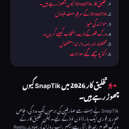
تخلیق کار SnapTik کیوں چھوڑ رہے ہیں۔
SnapTik کے سرفہرست متبادل
موازنہ کی میز
ورک فلو کے ذریعہ انتخاب کیسے کریں۔
محفوظ اور ذمہ دارانہ استعمال
اکثر پوچھے گئے سوالات
تخلیق کار 2026 میں SnapTik کیوں
چھوڑ رہے ہیں۔
SnapTik نے بہت سے صارفین کی برسوں تک مدد کی، خاص
طور پر فوری ایک بار ڈاؤن لوڈ کے لیے۔لیکن تخلیق کار کے
ورک فلو میں تبدیلی آئی ہے: ٹیمیں اب روزانہ کی بنیاد پر Reels،