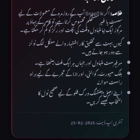
خلاصہ:
اگر SnapTik آپ کے روزمرہ کے معمولات کے لیے
سست یا غیر مستحکم محسوس کرتا ہے، تو کام کے بہاؤ پر
مرکوز ایک نیا متبادل وقت کی بچت اور رگڑ کو کم کر سکتا ہے۔
کیوں بہت سے تخلیق کار اشتہار والے سنگل لنک ٹولز
سے دور ہو جاتے ہیں۔
سرفہرست متبادل اور جہاں ہر ایک فٹ بیٹھتا ہے۔
بلک سپورٹ، کوالٹی، اور UI کے تجربے کے لیے براہ
راست موازنہ
اپنے اصل پبلشنگ ورک فلو کے لیے صحیح ٹول کا
انتخاب کیسے کریں۔
آخری اپ ڈیٹ: 2026-02-25