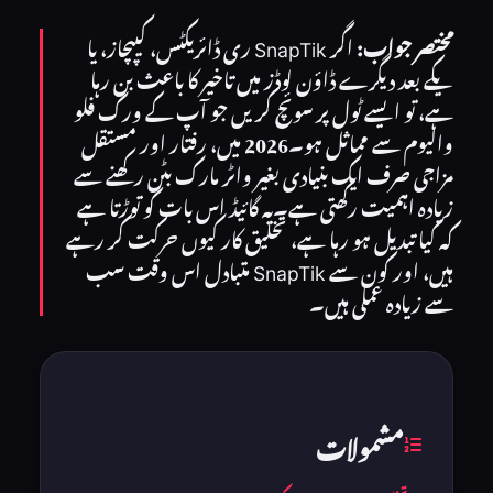
مختصر جواب:
اگر SnapTik ری ڈائریکٹس، کیپچاز، یا
یکے بعد دیگرے ڈاؤن لوڈز میں تاخیر کا باعث بن رہا
ہے، تو ایسے ٹول پر سوئچ کریں جو آپ کے ورک فلو
والیوم سے مماثل ہو۔2026 میں، رفتار اور مستقل
مزاجی صرف ایک بنیادی بغیر واٹر مارک بٹن رکھنے سے
زیادہ اہمیت رکھتی ہے۔یہ گائیڈ اس بات کو توڑتا ہے
کہ کیا تبدیل ہو رہا ہے، تخلیق کار کیوں حرکت کر رہے
ہیں، اور کون سے SnapTik متبادل اس وقت سب
سے زیادہ عملی ہیں۔
مشمولات