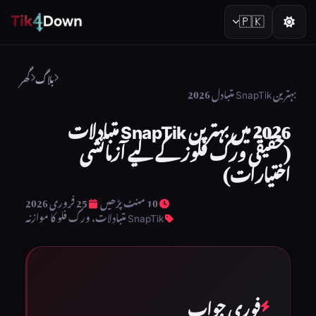
🇵🇰
بلاگ
گھر
بہترین SnapTik متبادل 2026
2026 میں بہترین SnapTik متبادلات
(حقیقی ورک فلوز کے لیے آزمائشی
اختیارات)
10 منٹ پڑھیں
25 فروری 2026
SnapTik متبادلات، ورک فلو کا موازنہ
فوری جواب