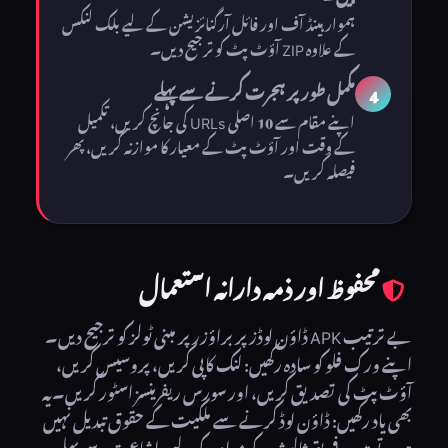
ہموار ہینڈ آف اور فائل آرگنائزیشن کے لیے بلک لنکس
کے علاوہ ZIP آؤٹ پٹ کو ترجیح دیں۔
مکمل طور پر ہجرت کرنے سے پہلے
4
اپنے مقام سے 10 اصلی URLs کی جانچ کریں، تکمیل
کے وقت اور آؤٹ پٹ کے معیار کا موازنہ کریں، پھر
فیصلہ کریں۔
محفوظ اور ذمہ دارانہ استعمال
بے ترتیب APK ڈاؤن لوڈز پر براؤزر پر مبنی ٹولز کو ترجیح دیں۔
اپنے ورک فلو کو سادہ رکھیں: لنک کاپی کریں، پروسیس کریں،
آؤٹ پٹ کی تصدیق کریں، اور سورس ریفرینسز اسٹور کریں۔یہ
بھی یاد رکھیں: ڈاؤن لوڈ کرنے سے ملکیت کے حقوق تبدیل نہیں
ہوتے ہیں۔فریق ثالث کے مواد کے لیے، اشاعت سے پہلے