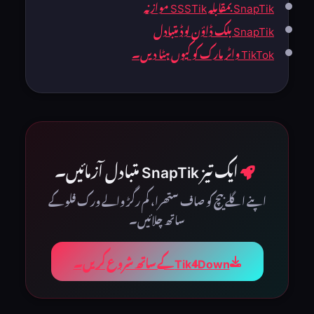
SnapTik بمقابلہ SSSTik موازنہ
SnapTik بلک ڈاؤن لوڈ متبادل
TikTok واٹر مارک کو کیوں ہٹا دیں۔
ایک تیز SnapTik متبادل آزمائیں۔
اپنے اگلے بیچ کو صاف ستھرا، کم رگڑ والے ورک فلو کے
ساتھ چلائیں۔
Tik4Down کے ساتھ شروع کریں۔