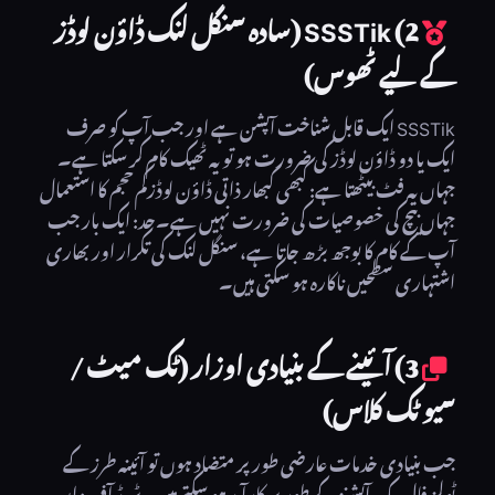
2) SSSTik (سادہ سنگل لنک ڈاؤن لوڈز
کے لیے ٹھوس)
SSSTik ایک قابل شناخت آپشن ہے اور جب آپ کو صرف
ایک یا دو ڈاؤن لوڈز کی ضرورت ہو تو یہ ٹھیک کام کر سکتا ہے۔
جہاں یہ فٹ بیٹھتا ہے: کبھی کبھار ذاتی ڈاؤن لوڈزکم حجم کا استعمال
جہاں بیچ کی خصوصیات کی ضرورت نہیں ہے۔حد: ایک بار جب
آپ کے کام کا بوجھ بڑھ جاتا ہے، سنگل لنک کی تکرار اور بھاری
اشتہاری سطحیں ناکارہ ہو سکتی ہیں۔
3) آئینے کے بنیادی اوزار (ٹک میٹ /
سیو ٹک کلاس)
جب بنیادی خدمات عارضی طور پر متضاد ہوں تو آئینہ طرز کے
ٹولز فال بیک آپشنز کے طور پر کارآمد ہو سکتے ہیں۔ٹریڈ آف: ان