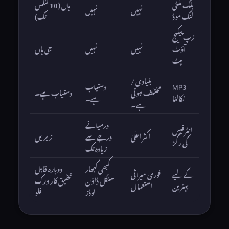
بلک ملٹی
ہاں (10 لنکس
نہیں
نہیں
لنک موڈ
تک)
زپ پیکیج
آؤٹ
نہیں
نہیں
جی ہاں
پٹ
بنیادی /
MP3
دستیاب
مختلف ہوتی
دستیاب ہے۔
نکالنا
ہے۔
ہے۔
درمیانے
انٹرفیس
اکثر اعلیٰ
درجے سے
زیریں
کی رگڑ
زیادہ تک
کبھی کبھار
دوبارہ قابل
کے لیے
فوری میراثی
سنگل ڈاؤن
تخلیق کار ورک
بہترین
استعمال
لوڈز
فلو