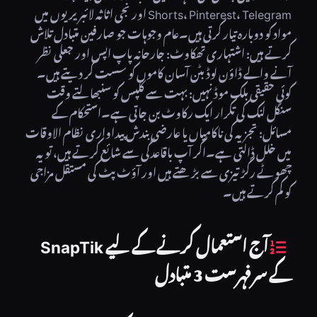
Shorts، Pinterest، Telegram اور نجی اثاثہ لائبریریوں میں
مواد کو دوبارہ تیار کرتی ہیں۔عام وجوہات جو صارفین متبادل تلاش
کرتے ہیں: اشتہاری تھکاوٹ: جارحانہ پاپ اپس اور جعلی نظر
آنے والے ڈاؤن لوڈ بٹن آسان کاموں کو سست کر دیتے ہیں۔
کوئی حقیقی بلک موڈ نہیں: بہت سے کلپس کو سنبھالتے وقت
سنگل لنک کی تکرار ایک رکاوٹ بن جاتی ہے۔استحکام کے
مسائل: تجزیہ کی ناکامیاں یا عارضی بندش پیداواری نظام الاوقات
میں خلل ڈالتی ہے۔اگر آپ باقاعدگی سے شائع کرتے ہیں، تو یہ
چھوٹے رگڑ تیزی سے بڑھتے ہیں اور آؤٹ پٹ کی مستقل مزاجی
کو کم کرتے ہیں۔
آج استعمال کرنے کے لیے SnapTik
کے سرفہرست 3 متبادل