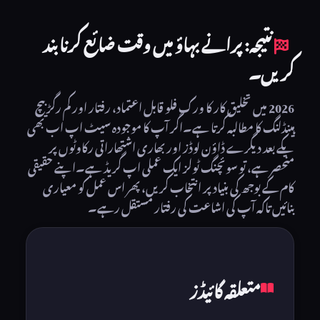
اگر آپ ویڈیوز کو باقاعدگی سے پروسیس کرتے ہیں تو حقیقی ملٹی لنک
بیچنگ اور زپ آؤٹ پٹ والا ٹول استعمال کریں۔
نتیجہ: پرانے بہاؤ میں وقت ضائع کرنا بند
کریں۔
2026 میں تخلیق کار کا ورک فلو قابل اعتماد، رفتار اور کم رگڑ بیچ
ہینڈلنگ کا مطالبہ کرتا ہے۔اگر آپ کا موجودہ سیٹ اپ اب بھی
یکے بعد دیگرے ڈاؤن لوڈز اور بھاری اشتھاراتی رکاوٹوں پر
منحصر ہے، تو سوئچنگ ٹولز ایک عملی اپ گریڈ ہے۔اپنے حقیقی
کام کے بوجھ کی بنیاد پر انتخاب کریں، پھر اس عمل کو معیاری
بنائیں تاکہ آپ کی اشاعت کی رفتار مستقل رہے۔
متعلقہ گائیڈز