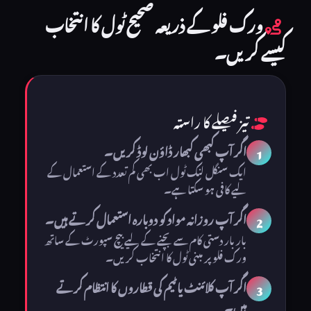
ورک فلو کے ذریعہ صحیح ٹول کا انتخاب
کیسے کریں۔
تیز فیصلے کا راستہ
اگر آپ کبھی کبھار ڈاؤن لوڈ کریں۔
1
ایک سنگل لنک ٹول اب بھی کم تعدد کے استعمال کے
لیے کافی ہو سکتا ہے۔
اگر آپ روزانہ مواد کو دوبارہ استعمال کرتے ہیں۔
2
بار بار دستی کام سے بچنے کے لیے بیچ سپورٹ کے ساتھ
ورک فلو پر مبنی ٹول کا انتخاب کریں۔
اگر آپ کلائنٹ یا ٹیم کی قطاروں کا انتظام کرتے
3
ہیں۔