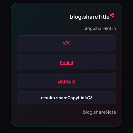
blog.shareTitle
blog.shareIntro
X
Reddit
LinkedIn
results.shareCopyLink
blog.shareNote