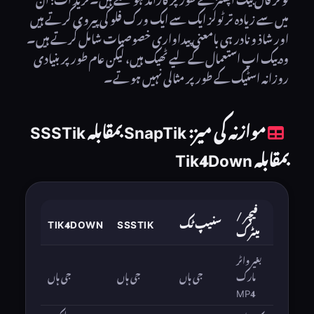
میں سے زیادہ تر ٹولز ایک سے ایک ورک فلو کی پیروی کرتے ہیں
اور شاذ و نادر ہی بامعنی پیداواری خصوصیات شامل کرتے ہیں۔
وہ بیک اپ استعمال کے لیے ٹھیک ہیں، لیکن عام طور پر بنیادی
روزانہ اسٹیک کے طور پر مثالی نہیں ہوتے۔
موازنہ کی میز: SnapTik بمقابلہ SSSTik
بمقابلہ Tik4Down
فیچر /
سنیپ ٹک
SSSTIK
TIK4DOWN
میٹرک
بغیر واٹر
مارک
جی ہاں
جی ہاں
جی ہاں
MP4