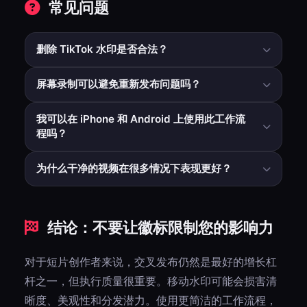
常见问题
删除 TikTok 水印是否合法？
对于您自己的内容和个人工作流程的使用，通常很简单。对
屏幕录制可以避免重新发布问题吗？
于第三方内容，请始终遵守版权和平台规则。
它可以隐藏一些叠加，但通常会降低质量并增加手动编辑工
我可以在 iPhone 和 Android 上使用此工作流
作。直接文件工作流程通常更干净。
程吗？
是的。基于浏览器的工具可在现代移动和桌面设备上运行，
为什么干净的视频在很多情况下表现更好？
无需安装额外的应用程序。
它们减少视觉干扰，看起来平台原生，并使您的编辑感觉更
加有意和专业。
结论：不要让徽标限制您的影响力
对于短片创作者来说，交叉发布仍然是最好的增长杠
杆之一，但执行质量很重要。移动水印可能会损害清
晰度、美观性和分发潜力。使用更简洁的工作流程，