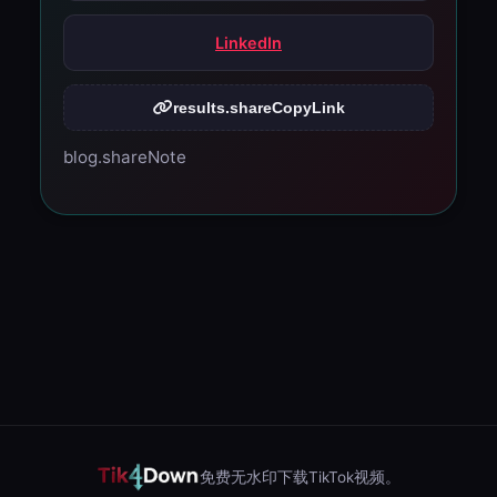
LinkedIn
results.shareCopyLink
blog.shareNote
免费无水印下载TikTok视频。